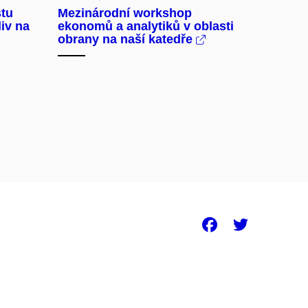
stu
Mezinárodní workshop
iv na
ekonomů a analytiků v oblasti
obrany na naší katedře
Facebook
Twitt