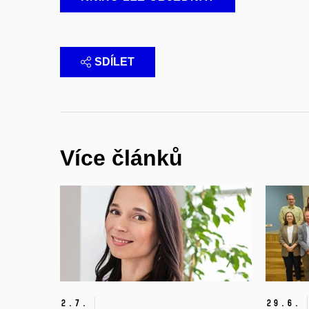
SDÍLET
Více článků
2.
7.
29.
6.