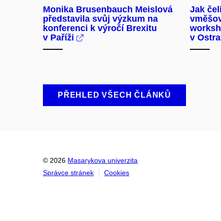
Monika Brusenbauch Meislová
Jak čel
představila svůj výzkum na
vměšov
konferenci k výročí Brexitu
worksh
v Paříži
v Ostr
PŘEHLED VŠECH ČLÁNKŮ
© 2026
Masarykova univerzita
Správce stránek
Cookies