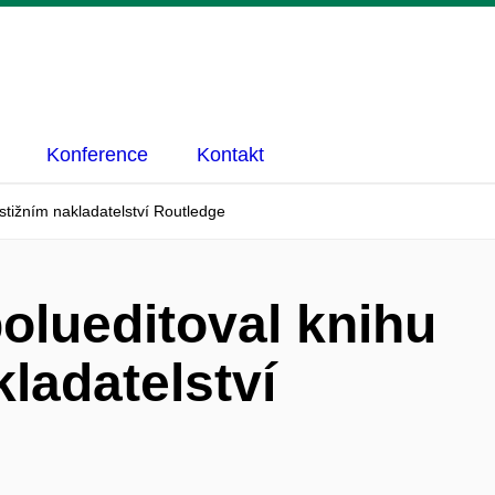
Konference
Kontakt
stižním nakladatelství Routledge
olueditoval knihu
kladatelství