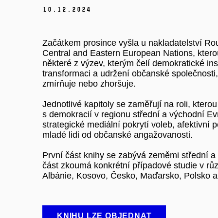
10.
12.
2024
Začátkem prosince vyšla u nakladatelství Rou
Central and Eastern European Nations, ktero
některé z výzev, kterým čelí demokratické ins
transformaci a udržení občanské společnosti, 
zmírňuje nebo zhoršuje.
Jednotlivé kapitoly se zaměřují na roli, kterou
s demokracií v regionu střední a východní Evr
strategické mediální pokrytí voleb, afektivní 
mladé lidi od občanské angažovanosti.
První část knihy se zabývá zeměmi střední a
část zkoumá konkrétní případové studie v růz
Albánie, Kosovo, Česko, Maďarsko, Polsko a 
KNIHU LZE OBJEDNAT