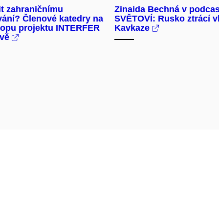
it zahraničnímu
Zinaida Bechná v podca
ání? Členové katedry na
SVĚTOVÍ: Rusko ztrácí vl
opu projektu INTERFER
Kavkaze
avě