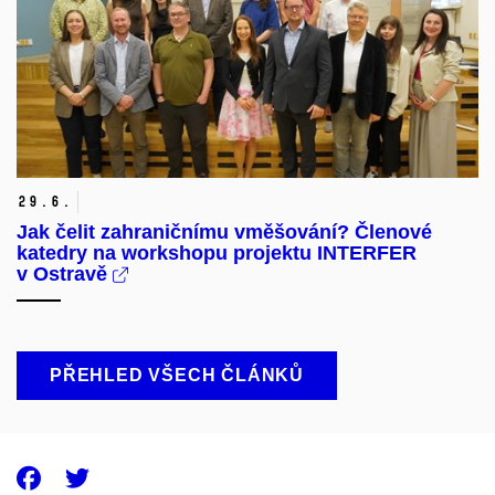
29.
6.
Jak čelit zahraničnímu vměšování? Členové
katedry na workshopu projektu INTERFER
v Ostravě
PŘEHLED VŠECH ČLÁNKŮ
Facebook
Twitter