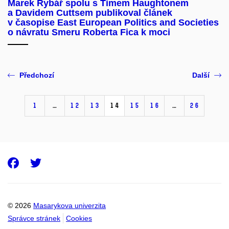
Marek Rybář spolu s Timem Haughtonem
a Davidem Cuttsem publikoval článek
v časopise East European Politics and Societies
o návratu Smeru Roberta Fica k moci
Předchozí
Další
1
…
12
13
14
15
16
…
26
Facebook
Twitter
© 2026
Masarykova univerzita
Správce stránek
Cookies