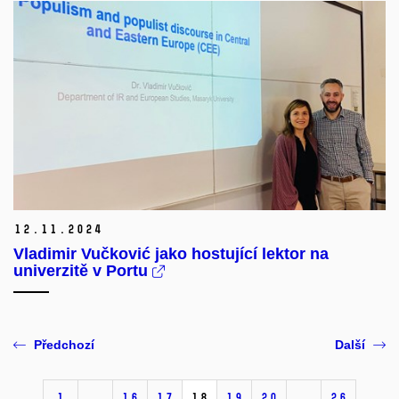
12.
11.
2024
Vladimir Vučković jako hostující lektor na
univerzitě v Portu
Předchozí
Další
1
…
16
17
18
19
20
…
26