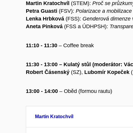
Martin Kratochvíl
(STEM):
Proč se průzkumy 
Petra Guasti
(FSV):
Polarizace a mobilizace
Lenka Hrbková
(FSS):
Genderová dimenze 
Aneta Pinková
(FSS a ÚDHPSH):
Transpare
11:10 - 11:30
– Coffee break
11:30 - 13:00 – Kulatý stůl (moderátor: Vá
Robert Čásenský
(SZ),
Lubomír Kopeček
(
13:00 - 14:00
– Oběd (formou rautu)
Martin Kratochvíl