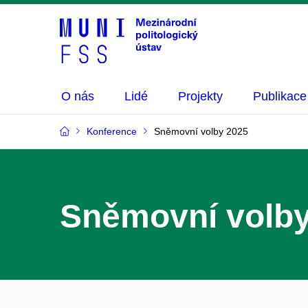
O nás
Lidé
Projekty
Publikace
Konference
Sněmovní volby 2025
Sněmovní volby