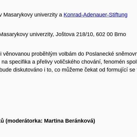
av Masarykovy univerzity a
Konrad-Adenauer-Stiftung
 Masarykovy univerzity, Joštova 218/10, 602 00 Brno
i věnovanou proběhlým volbám do Poslanecké sněmovny 
na specifika a přelivy voličského chování, fenomén spol
ude diskutováno i to, co můžeme čekat od formující se 
vků (moderátorka: Martina Beránková)