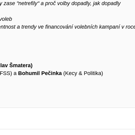
zase "netrefily" a proč volby dopadly, jak dopadly
voleb
ntnost a trendy ve financování volebních kampaní v roc
clav Šmatera)
FSS) a
Bohumil Pečinka
(Kecy & Politika)