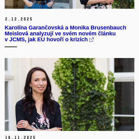
2.
12.
2025
Karolína Garančovská a Monika Brusenbauch
Meislová analyzují ve svém novém článku
v JCMS, jak EU hovoří o krizích
16.
11.
2025