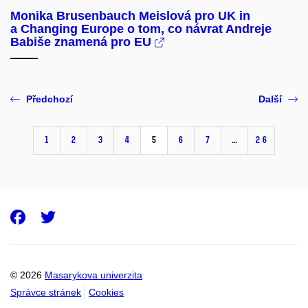
Monika Brusenbauch Meislová pro UK in
a Changing Europe o tom, co návrat Andreje
Babiše znamená pro EU
Předchozí
Další
1
2
3
4
5
6
7
…
26
Facebook
Twitter
© 2026
Masarykova univerzita
Správce stránek
Cookies