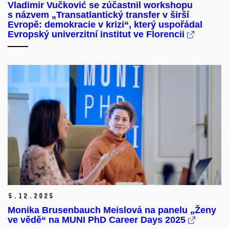
Vladimir Vučković se zúčastnil workshopu
s názvem „Transatlantický transfer v širší
Evropě: demokracie v krizi“, který uspořádal
Evropský univerzitní institut ve Florencii
5.
12.
2025
Monika Brusenbauch Meislová na panelu „Ženy
ve vědě“ na MUNI PhD Career Days 2025