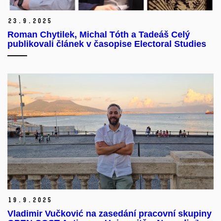
23.
9.
2025
Roman Chytilek, Michal Tóth a Tadeáš Celý
publikovali článek v časopise Electoral Studies
19.
9.
2025
Vladimir Vučković na zasedání pracovní skupiny