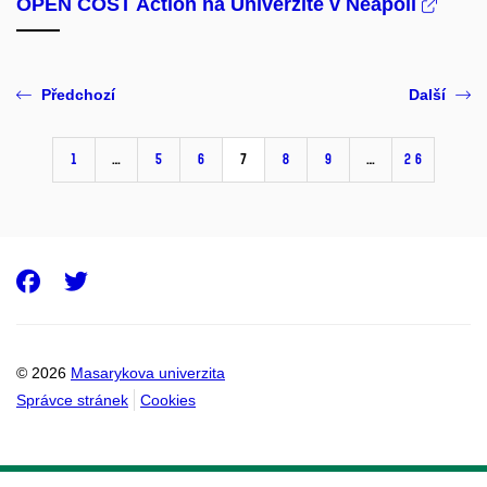
OPEN COST Action na Univerzitě v Neapoli
Předchozí
Další
1
…
5
6
7
8
9
…
26
Facebook
Twitter
© 2026
Masarykova univerzita
Správce stránek
Cookies