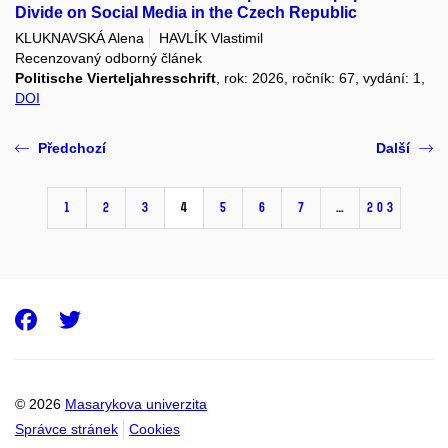
Divide on Social Media in the Czech Republic
KLUKNAVSKÁ Alena
HAVLÍK Vlastimil
Recenzovaný odborný článek
Politische Vierteljahresschrift
, rok: 2026, ročník: 67, vydání: 1,
DOI
Předchozí
Další
1
2
3
4
5
6
7
…
203
Facebook
Twitter
© 2026
Masarykova univerzita
Správce stránek
Cookies