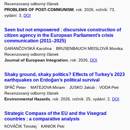
Recenzovaný odborný článek
PROBLEMS OF POST-COMMUNISM
, rok: 2026, ročník: 73,
vydání: 3,
DOI
Seen but not empowered : discursive construction of
citizen agency in the European Parliament’s crisis
communication (2011–2025)
GARANČOVSKÁ Karolína
BRUSENBAUCH MEISLOVÁ Monika
Recenzovaný odborný článek
Journal of European Integration
, rok: 2026,
DOI
Shaky ground, shaky politics? Effects of Turkey’s 2023
earthquakes on Erdoğan’s political survival
SPÁČ Peter
MATEJOVA Miriam
JUSKO Jakub
VODA Petr
Recenzovaný odborný článek
Environmental Hazards
, rok: 2026, ročník: 25, vydání: 2,
DOI
Strategic Compass of the EU and the Visegrad
countries : a comparative analysis
KOVÁČIK Timotej
KANIOK Petr